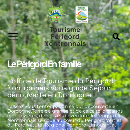
Tourisme
Périgord
Nontronnais
Le Périgord
En famille
L'office de Tourisme du Périgord
Nontronnais vous guide Séjour
découverte en Dordogne
Laissez vous tenter par un séjour découverte en
Dordogne.Terre de granite et de calcaire, d’étangs
et de rivières, de bois et de verdure, le Périgord
Nontronnais se situe au cœur du Périgord Vert et
du Parc Naturel Régional Périgord-Limousin, au
nord du département de la Dordogne et au