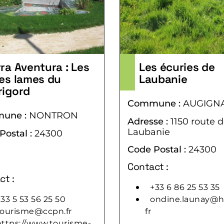
rra Aventura : Les
Les écuries de
nes lames du
Laubanie
rigord
Commune :
AUGIGN
une :
NONTRON
Adresse :
1150 route 
Laubanie
Postal :
24300
Code Postal :
24300
Contact :
ct :
+33 6 86 25 53 35
33 5 53 56 25 50
ondine.launay@h
tourisme@ccpn.fr
fr
https://www.tourisme-