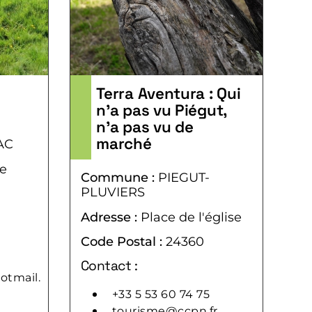
Terra Aventura : Qui
n’a pas vu Piégut,
n’a pas vu de
marché
AC
de
Commune :
PIEGUT-
PLUVIERS
Adresse :
Place de l'église
Code Postal :
24360
Contact :
otmail.
+33 5 53 60 74 75
tourisme@ccpn.fr