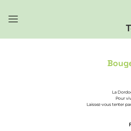
T
Boug
La Dordog
Pour viv
Laissez-vous tenter par