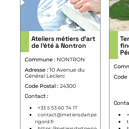
Ateliers métiers d’art
Te
de l’été à Nontron
fi
Pé
Commune :
NONTRON
Comm
Adresse :
10 Avenue du
Général Leclerc
Code 
Code Postal :
24300
Contact :
Conta
+33 5 53 60 74 17
contact@metiersdartpe
+
rigord.fr
https://metiersdartperig