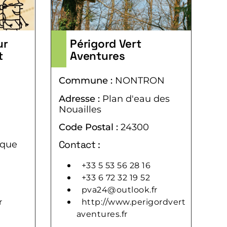
ur
Périgord Vert
t
Aventures
Commune :
NONTRON
Adresse :
Plan d'eau des
Nouailles
Code Postal :
24300
Contact :
ique
+33 5 53 56 28 16
+33 6 72 32 19 52
pva24@outlook.fr
r
http://www.perigordvert
aventures.fr