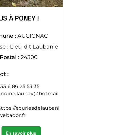
US À PONEY !
une :
AUGIGNAC
se :
Lieu-dit Laubanie
Postal :
24300
ct :
33 6 86 25 53 35
ondine.launay@hotmail.
https://ecuriesdelaubani
webador.fr
En savoir plus