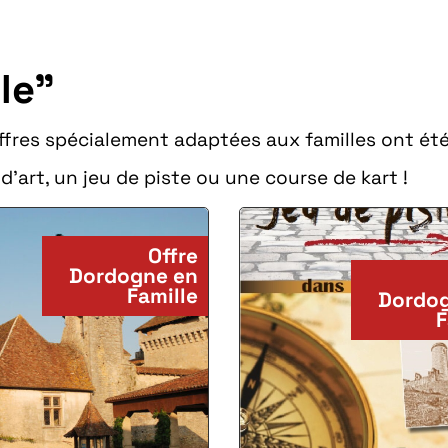
le"
offres spécialement adaptées aux familles ont ét
d'art, un jeu de piste ou une course de kart !
Offre
Dordogne en
Famille
Dordog
F