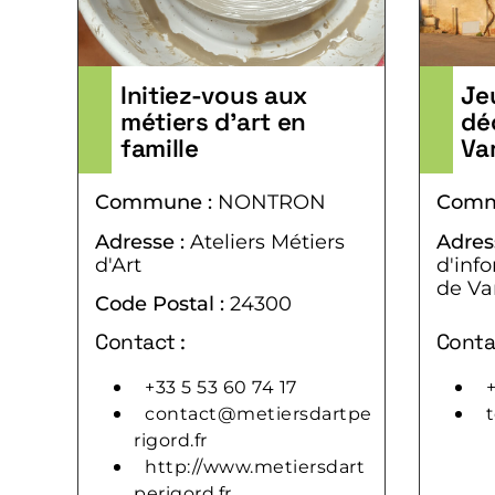
Initiez-vous aux
Jeu
métiers d’art en
dé
famille
Va
Commune :
NONTRON
Comm
Adresse :
Ateliers Métiers
Adres
d'Art
d'inf
de Va
Code Postal :
24300
Code 
Contact :
Conta
+33 5 53 60 74 17
+
contact@metiersdartpe
rigord.fr
http://www.metiersdart
perigord.fr