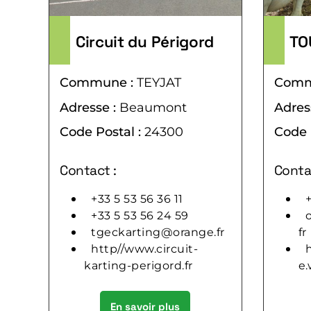
Circuit du Périgord
TO
Commune :
TEYJAT
Comm
Adresse :
Beaumont
Adres
Code Postal :
24300
Code 
Contact :
Conta
+33 5 53 56 36 11
+
+33 5 53 56 24 59
tgeckarting@orange.fr
fr
http//www.circuit-
karting-perigord.fr
e.
En savoir plus