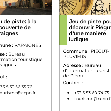
 de piste: à la
Jeu de piste po
couverte de
découvrir Piégu
raignes
d’une manière
ludique
une :
VARAIGNES
Commune :
PIEGUT-
se :
Bureau
PLUVIERS
ormation touristique
raignes
Adresse :
Bureau
d'Information Tourist
Postal :
24360
de Piégut
ct :
Contact :
Code Postal :
24360
33 5 53 56 35 76
tourisme@ccpn.fr
+33 5 53 60 74 75
tourisme@ccpn.f