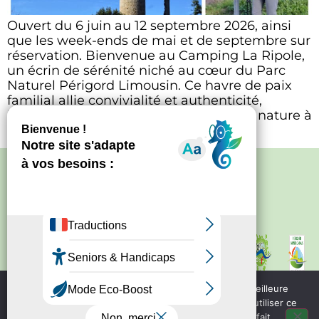
Ouvert du 6 juin au 12 septembre 2026, ainsi
que les week-ends de mai et de septembre sur
réservation. Bienvenue au Camping La Ripole,
un écrin de sérénité niché au cœur du Parc
Naturel Périgord Limousin. Ce havre de paix
familial allie convivialité et authenticité,
l’endroit idéal pour les amoureux de la nature à
la recherche […]
Politique de confidentialité
–
Mentions
légales
Site créé par
Bureau d'information
touristique de Nontron
IRCF
Nous utilisons des cookies pour vous garantir la meilleure
Bureau d'information
expérience sur notre site web. Si vous continuez à utiliser ce
touristique de Piegut - Pluviers
site, nous supposerons que vous en êtes satisfait.