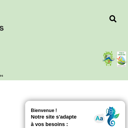
s
n
es