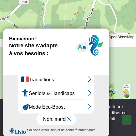
Leaflet
|
©
OpenStreetMap
Politique de confidentialité
–
Mentions
légales
Site créé par
Bureau d'information
touristique de Nontron
IRCF
Nous utilisons des cookies pour vous garantir la meilleure
Bureau d'information
expérience sur notre site web. Si vous continuez à utiliser ce
touristique de Piegut - Pluviers
site, nous supposerons que vous en êtes satisfait.
OK
Bureau d'information
touristique de Varaignes