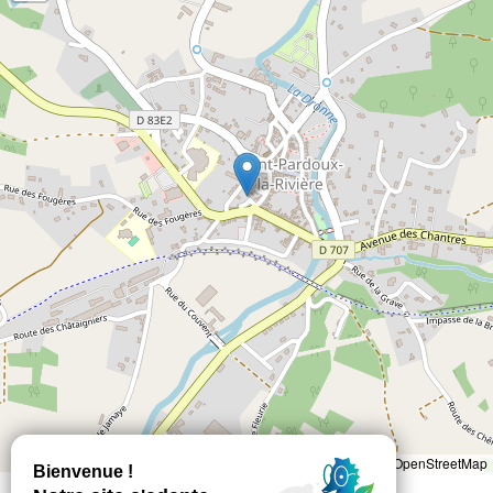
Leaflet
|
©
OpenStreetMap