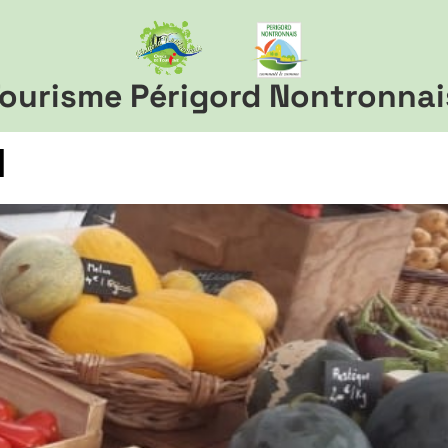
ourisme Périgord Nontronnai
d