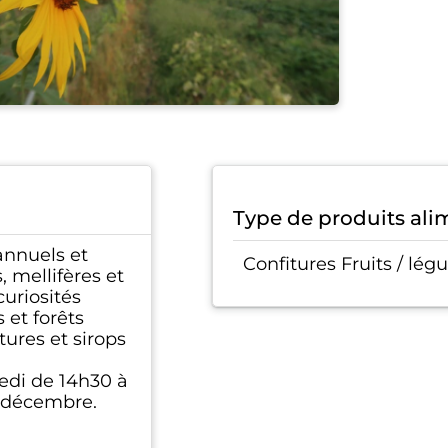
Type de produits ali
annuels et
Confitures Fruits / lé
 mellifères et
curiosités
 et forêts
itures et sirops
medi de 14h30 à
à décembre.