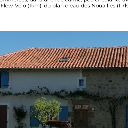
a Flow-Vélo (1km), du plan d’eau des Nouailles (1.7