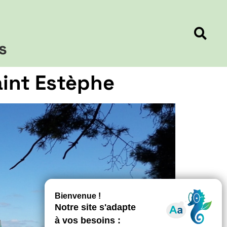
s
aint Estèphe