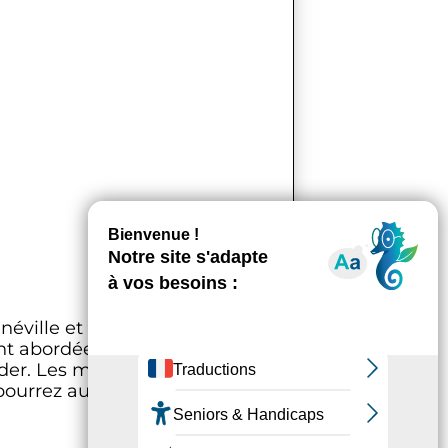
éville et de broderie perlée
eront abordées notamment : la
oder. Les motifs sont dessinés
ourrez aussi réaliser, en