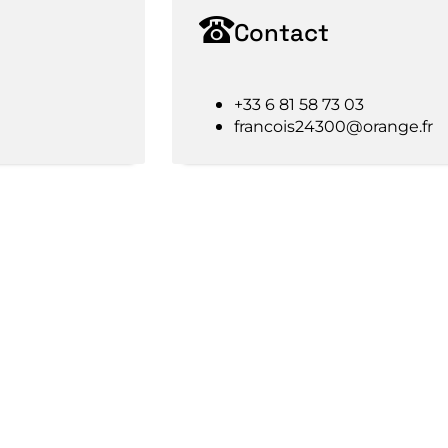
Contact
+33 6 81 58 73 03
francois24300@orange.fr