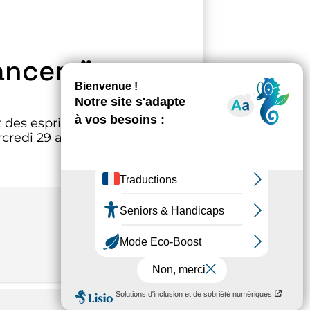
cancers”
des esprits ayant traversé le
rcredi 29 août à 17h, en