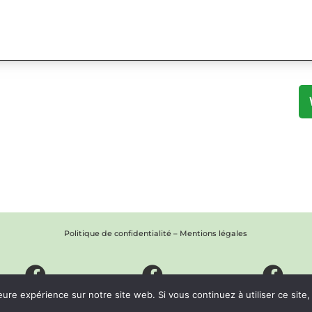
Politique de confidentialité
–
Mentions légales
eure expérience sur notre site web. Si vous continuez à utiliser ce sit
ureau d'information
Bureau d'information
Bureau d'informatio
ouristique de Nontron
touristique de Piegut - Pluviers
touristique de Varaign