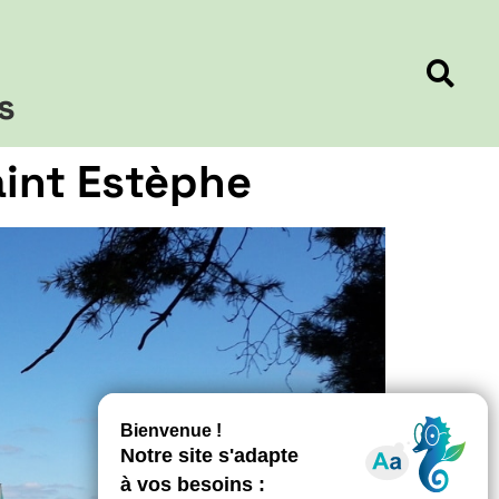
s
aint Estèphe