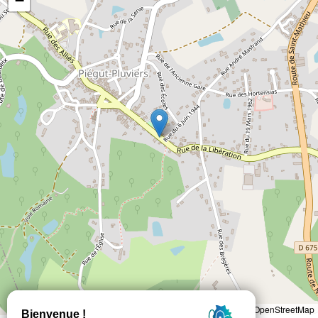
−
Leaflet
|
©
OpenStreetMap