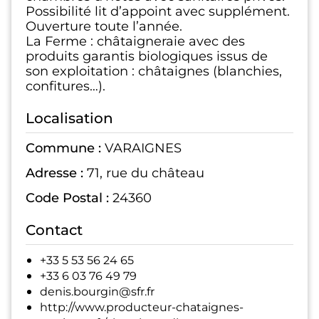
Possibilité lit d’appoint avec supplément.
Ouverture toute l’année.
La Ferme : châtaigneraie avec des
produits garantis biologiques issus de
son exploitation : châtaignes (blanchies,
confitures…).
Localisation
Commune :
VARAIGNES
Adresse :
71, rue du château
Code Postal :
24360
Contact
+33 5 53 56 24 65
+33 6 03 76 49 79
denis.bourgin@sfr.fr
http://www.producteur-chataignes-