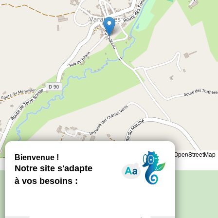
Leaflet
|
©
OpenStreetMap
Politique de confidentialité
–
Mentions
légales