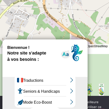
Leaflet
|
©
OpenStreetMap
Politique de confidentialité
–
Mentions
légales
Site créé par
Bureau d'information
touristique de Nontron
IRCF
Nous utilisons des cookies pour vous garantir la meilleure
Bureau d'information
expérience sur notre site web. Si vous continuez à utiliser ce
touristique de Piegut - Pluviers