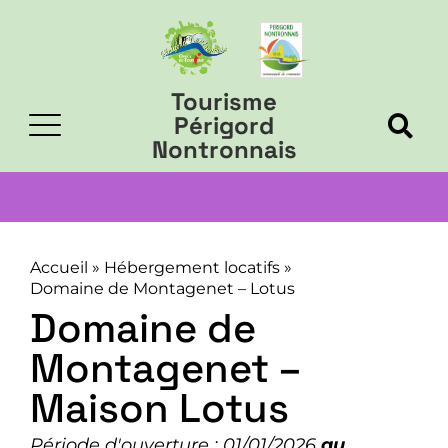
Tourisme
Périgord
Nontronnais
Accueil
»
Hébergement locatifs
»
Domaine de Montagenet – Lotus
Domaine de
Montagenet –
Maison Lotus
Période d'ouverture : 01/01/2026
au