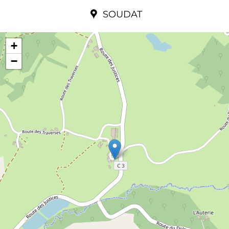
SOUDAT
+
−