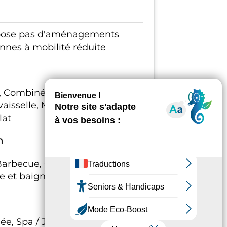
spose pas d'aménagements
onnes à mobilité réduite
, Combiné congélation, Four,
aisselle, Matériel enfant, Spa /
lat
n
Barbecue, Cuisine, Parking,
e et baignoire
ée, Spa / Jacuzzi