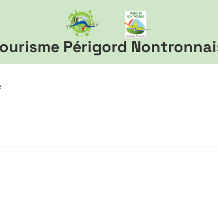
ourisme Périgord Nontronnai
e