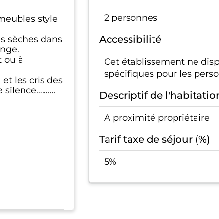
2 personnes
meubles style
Accessibilité
es sèches dans
ange.
t ou à
Cet établissement ne di
spécifiques pour les pers
et les cris des
e silence……….
Descriptif de l'habitatio
A proximité propriétaire
Tarif taxe de séjour (%)
5%