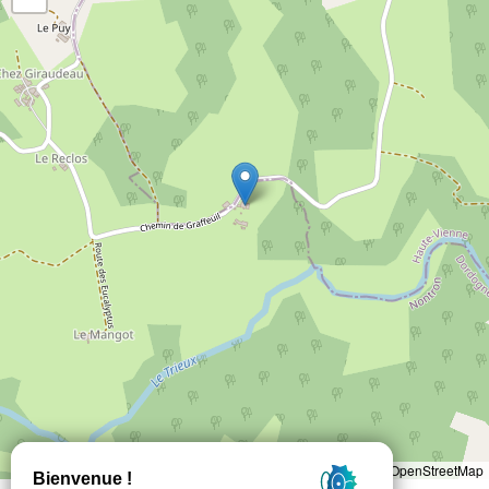
Leaflet
|
©
OpenStreetMap