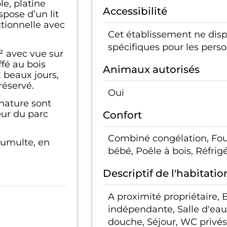
le, platine
Accessibilité
pose d’un lit
ctionnelle avec
Cet établissement ne di
spécifiques pour les pers
² avec vue sur
ffé au bois
Animaux autorisés
 beaux jours,
réservé.
Oui
nature sont
œur du parc
Confort
Combiné congélation, Four
 tumulte, en
bébé, Poêle à bois, Réfrigé
Descriptif de l'habitatio
A proximité propriétaire,
indépendante, Salle d'eau 
douche, Séjour, WC privés