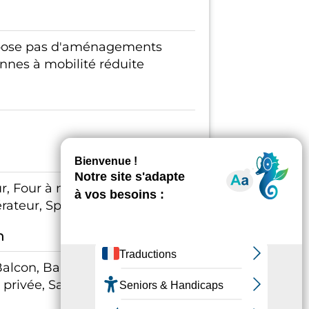
spose pas d'aménagements
onnes à mobilité réduite
, Four à micro ondes, Lit
rateur, Spa / Jacuzzi
n
 Balcon, Barbecue, Entrée
privée, Salle de bains avec