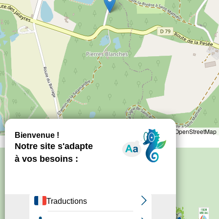
Leaflet
|
©
OpenStreetMap
Politique de confidentialité
–
Mentions
légales
Site créé par
Bureau d'information