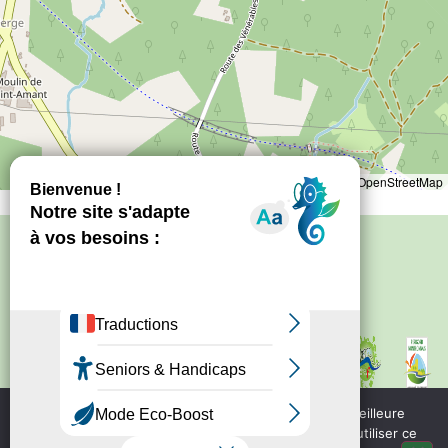
Leaflet
|
©
OpenStreetMap
Politique de confidentialité
–
Mentions
légales
Site créé par
Bureau d'information
touristique de Nontron
IRCF
Nous utilisons des cookies pour vous garantir la meilleure
Bureau d'information
expérience sur notre site web. Si vous continuez à utiliser ce
touristique de Piegut - Pluviers