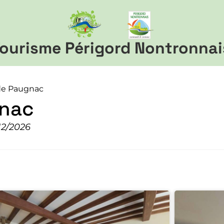
ourisme Périgord Nontronnai
 de Paugnac
gnac
12/2026