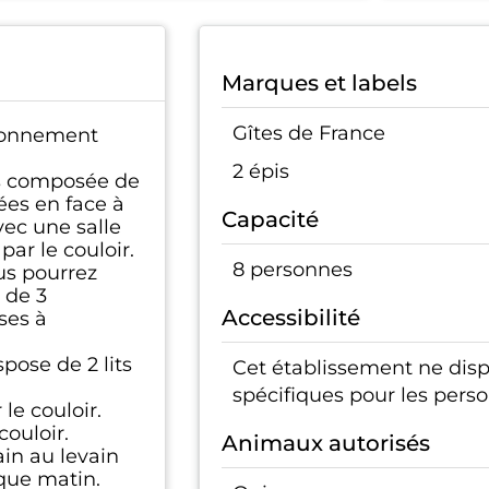
Marques et labels
Gîtes de France
ironnement
2 épis
s composée de
ées en face à
Capacité
avec une salle
ar le couloir.
8 personnes
us pourrez
 de 3
Accessibilité
ses à
pose de 2 lits
Cet établissement ne di
spécifiques pour les pers
le couloir.
couloir.
Animaux autorisés
ain au levain
aque matin.