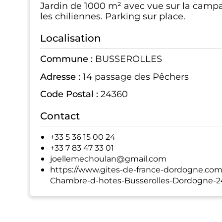
Jardin de 1000 m² avec vue sur la camp
les chiliennes. Parking sur place.
Localisation
Commune :
BUSSEROLLES
Adresse :
14 passage des Pêchers
Code Postal :
24360
Contact
+33 5 36 15 00 24
+33 7 83 47 33 01
joellemechoulan@gmail.com
https://www.gites-de-france-dordogne.com/
Chambre-d-hotes-Busserolles-Dordogne-2