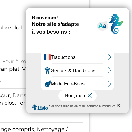
re du bas, la cour intérieure
 Four à micro ondes, Lit bébé,
ran plat, Ventilateur
n
 Cour, Dans maison, Parking,
n clos, Terrasse
linge compris, Nettoyage /