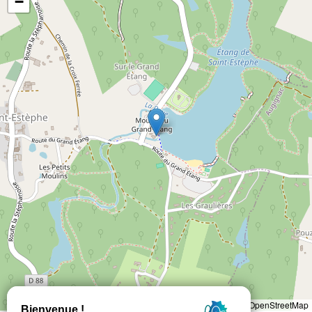
−
Leaflet
|
©
OpenStreetMap