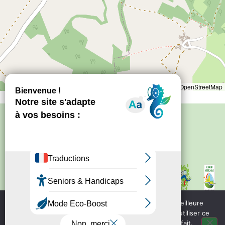
Leaflet
|
©
OpenStreetMap
Politique de confidentialité
–
Mentions
légales
Site créé par
Bureau d'information
touristique de Nontron
IRCF
Nous utilisons des cookies pour vous garantir la meilleure
Bureau d'information
expérience sur notre site web. Si vous continuez à utiliser ce
touristique de Piegut - Pluviers
site, nous supposerons que vous en êtes satisfait.