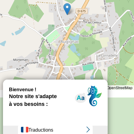
Leaflet
|
©
OpenStreetMap
Politique de confidentialité
–
Mentions
légales