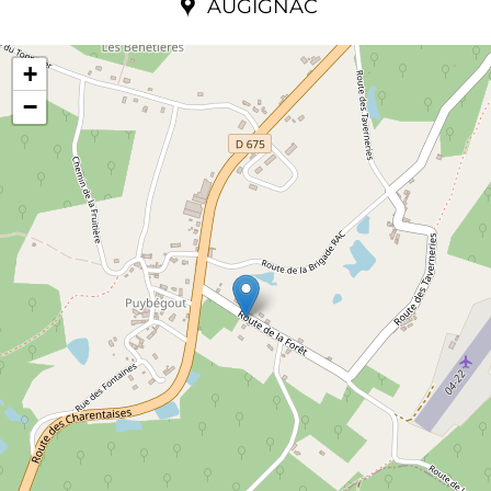
AUGIGNAC
+
−