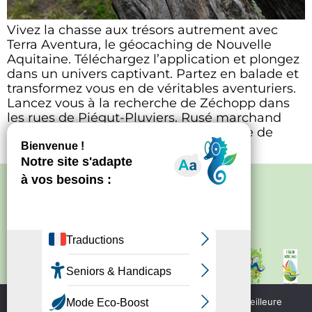
Vivez la chasse aux trésors autrement avec
Terra Aventura, le géocaching de Nouvelle
Aquitaine. Téléchargez l’application et plongez
dans un univers captivant. Partez en balade et
transformez vous en de véritables aventuriers.
Lancez vous à la recherche de Zéchopp dans
les rues de Piégut-Pluviers. Rusé marchand
d’antan, il vous mènera à la découverte de
l’histoire […]
Politique de confidentialité
–
Mentions
légales
Site créé par
Bureau d'information
touristique de Nontron
IRCF
Nous utilisons des cookies pour vous garantir la meilleure
Bureau d'information