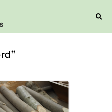
s
ord”