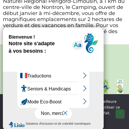
Naturel Régional Périgord-Limousin, à 1 km du
centre-ville de Nontron, le Camping, ouvert de
début janvier à mi-décembre, vous offre de
magnifiques emplacements sur 2 hectares de
verdure et des vacances en famille. Pour vos
locations, il vous est également proposé des
mobilhomes 2 et 3 […]
Politique de confidentialité
–
Mentions
légales
Site créé par
Bureau d'information
touristique de Nontron
IRCF
Nous utilisons des cookies pour vous garantir la meilleure
Bureau d'information
expérience sur notre site web. Si vous continuez à utiliser ce
touristique de Piegut - Pluviers
site, nous supposerons que vous en êtes satisfait.
OK
Bureau d'information
touristique de Varaignes