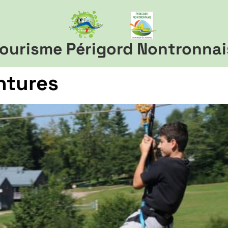
ourisme Périgord Nontronnai
ntures