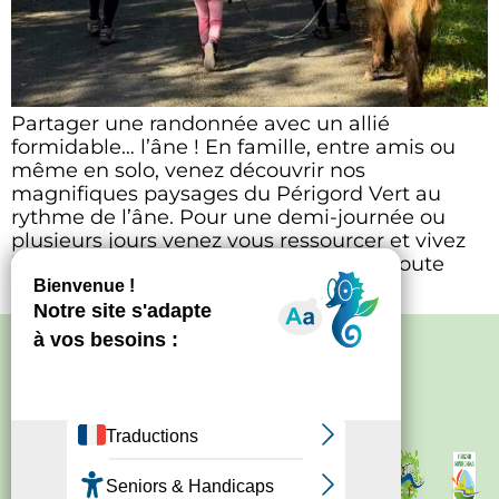
Partager une randonnée avec un allié
formidable… l’âne ! En famille, entre amis ou
même en solo, venez découvrir nos
magnifiques paysages du Périgord Vert au
rythme de l’âne. Pour une demi-journée ou
plusieurs jours venez vous ressourcer et vivez
l’aventure bien accompagné ! Ouvert toute
l’année de 9h à 18h.
Politique de confidentialité
–
Mentions
légales
Site créé par
Bureau d'information
touristique de Nontron
IRCF