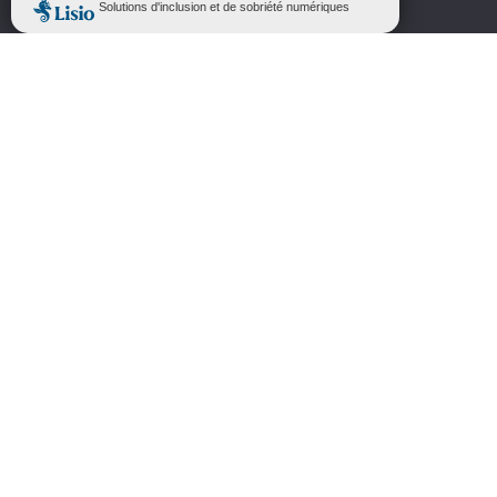
Conférence – Dégustation
“le Moyen Âge À Table”
Dimanche 16 août 2026
Conférence présentée par Sonia Breux-
Pouxviel, suivie d’une dégustation de
produits de l’époque. Possibilité de venir
en costume d’époque. Sur inscription.
En savoir plus