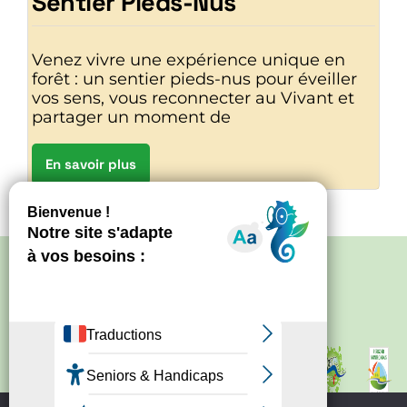
Sentier Pieds-Nus
Venez vivre une expérience unique en
forêt : un sentier pieds-nus pour éveiller
vos sens, vous reconnecter au Vivant et
partager un moment de
En savoir plus
Politique de confidentialité
–
Mentions
légales
Site créé par
Bureau d'information
touristique de Nontron
IRCF