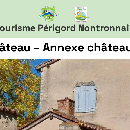
ourisme Périgord Nontronnai
teau – Annexe château