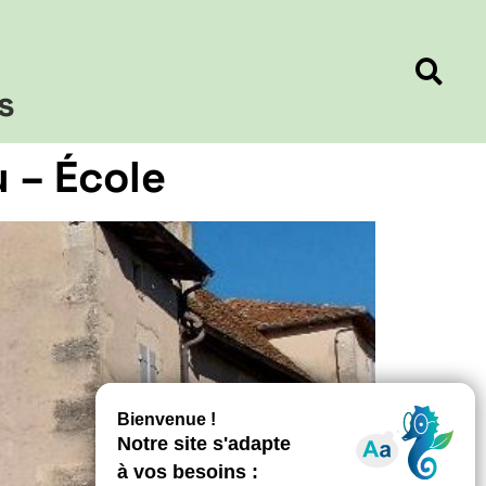
s
 – École