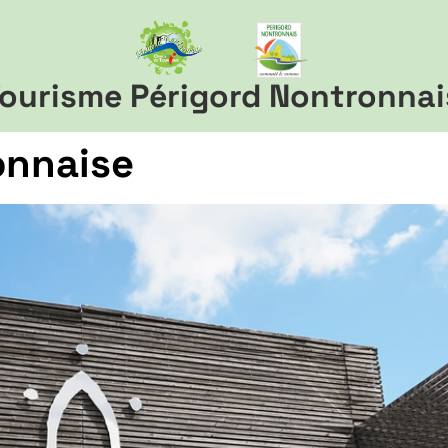
ourisme Périgord Nontronnai
onnaise