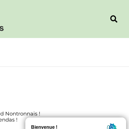
s
d Nontronnais !
gendas !