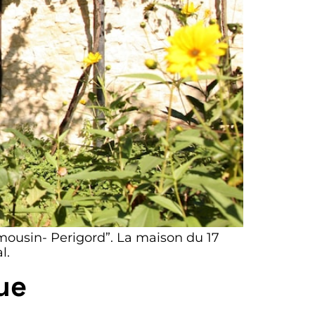
imousin- Perigord”. La maison du 17
l.
ue