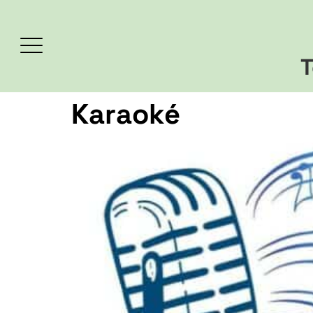
T
Karaoké