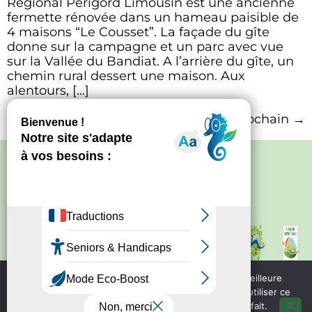
Régional Périgord Limousin est une ancienne
fermette rénovée dans un hameau paisible de
4 maisons “Le Cousset”. La façade du gîte
donne sur la campagne et un parc avec vue
sur la Vallée du Bandiat. A l’arrière du gîte, un
chemin rural dessert une maison. Aux
alentours, […]
←
Suivant
Prochain
→
Politique de confidentialité
–
Mentions
légales
Site créé par
Bureau d'information
touristique de Nontron
IRCF
Nous utilisons des cookies pour vous garantir la meilleure
Bureau d'information
expérience sur notre site web. Si vous continuez à utiliser ce
touristique de Piegut - Pluviers
site, nous supposerons que vous en êtes satisfait.