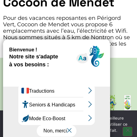
Cocoon de Mendet
Pour des vacances reposantes en Périgord
Vert, Cocoon de Mendet vous propose 6
emplacements avec l’eau, l’électricité et Wifi.
Nous sommes situés à 5 km de Nontron où se
trouve une borne pour vidanger et toutes les
commodités.
Politique de confidentialité
–
Mentions
légales
Site créé par
Bureau d'information
touristique de Nontron
IRCF
Nous utilisons des cookies pour vous garantir la meilleure
Bureau d'information
expérience sur notre site web. Si vous continuez à utiliser ce
touristique de Piegut - Pluviers
site, nous supposerons que vous en êtes satisfait.