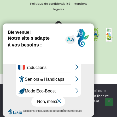
Politique de confidentialité
–
Mentions
légales
Site créé par
Bureau d'information
touristique de Nontron
IRCF
Bureau d'information
touristique de Piegut - Pluviers
Bureau d'information
touristique de Varaignes
Nous utilisons des cookies pour vous garantir la meilleure
expérience sur notre site web. Si vous continuez à utiliser ce
site, nous supposerons que vous en êtes satisfait.
OK