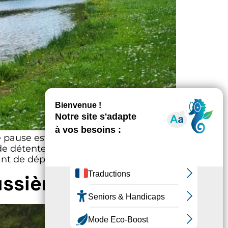
 pause estivale au plan d’eau de
détente à toute la famille :
int de départ […]
ussière