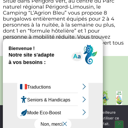
Situé dans Périgord Vert, au centre du Parc
naturel régional Périgord-Limousin, le
Camping “L’Agrion Bleu” vous propose 8
bungalows entièrement équipés pour 2 à 4
personnes à la nuitée, à la semaine ou plus,
dont 1 en “formule hôtelière” et 1 pour
personne à mobilité réduite. Vous trouvez
également sur place un snack-bar (ouvert tous
[…]
Politique de confidentialité
–
Mentions
légales
Site créé par
Bureau d'information
touristique de Nontron
IRCF
Nous utilisons des cookies pour vous garantir la meilleure
Bureau d'information
expérience sur notre site web. Si vous continuez à utiliser ce
touristique de Piegut - Pluviers
site, nous supposerons que vous en êtes satisfait.