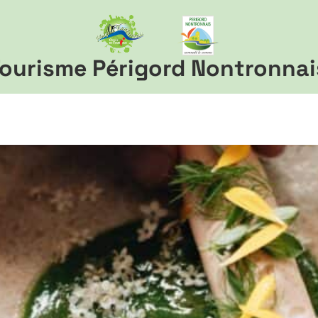
ourisme Périgord Nontronnai