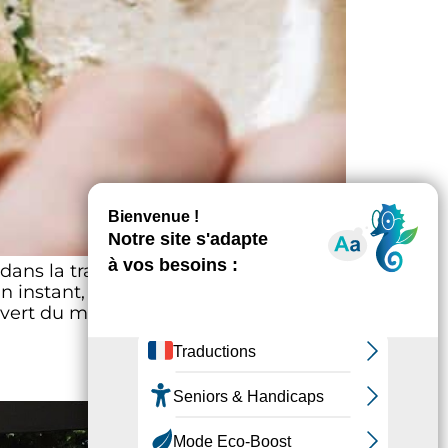
ns la tradition, à la fois intuitive et
n instant, une émotion. Les produits
Ouvert du mercredi au samedi de […]