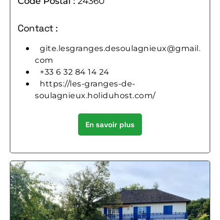
Code Postal :
24360
Contact :
gite.lesgranges.desoulagnieux@gmail.
com
+33 6 32 84 14 24
https://les-granges-de-
soulagnieux.holiduhost.com/
En savoir plus