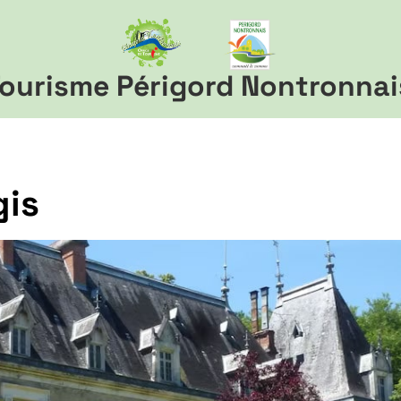
ourisme Périgord Nontronnai
gis